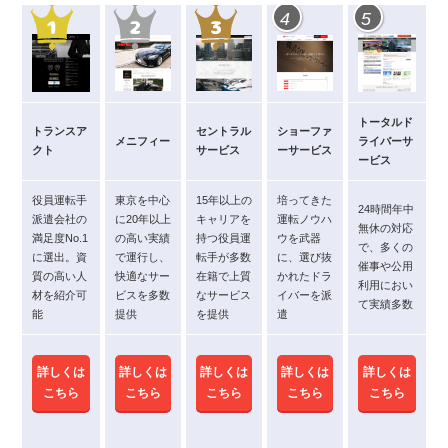
4
5
トータルド
トランスア
セントラル
ショーファ
メニフィー
ライバーサ
クト
サービス
ーサービス
ービス
役員運転手
東京を中心
15年以上の
培ってきた
24時間年中
派遣会社の
に20年以上
キャリアを
運転ノウハ
無休の対応
満足度No.1
の高い実績
持つ役員運
ウを武器
で、多くの
に選出。資
で運行し、
転手が多数
に、選び抜
催事や公用
質の高い人
快適なサー
在籍で上質
かれたドラ
利用におい
材を紹介可
ビスを多数
なサービス
イバーを派
て実績多数
能
提供
を提供
遣
詳しくは
詳しくは
詳しくは
詳しくは
詳しくは
こちら
こちら
こちら
こちら
こちら