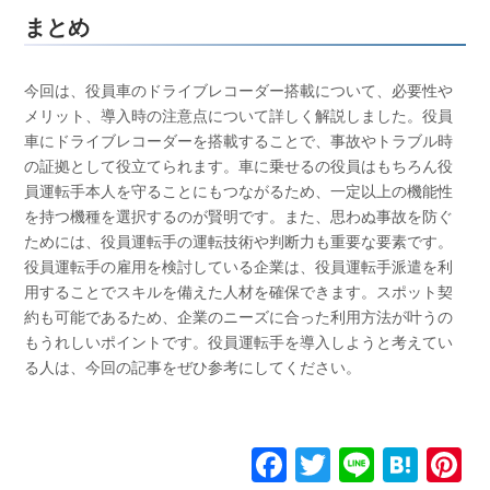
まとめ
今回は、役員車のドライブレコーダー搭載について、必要性や
メリット、導入時の注意点について詳しく解説しました。役員
車にドライブレコーダーを搭載することで、事故やトラブル時
の証拠として役立てられます。車に乗せるの役員はもちろん役
員運転手本人を守ることにもつながるため、一定以上の機能性
を持つ機種を選択するのが賢明です。また、思わぬ事故を防ぐ
ためには、役員運転手の運転技術や判断力も重要な要素です。
役員運転手の雇用を検討している企業は、役員運転手派遣を利
用することでスキルを備えた人材を確保できます。スポット契
約も可能であるため、企業のニーズに合った利用方法が叶うの
もうれしいポイントです。役員運転手を導入しようと考えてい
る人は、今回の記事をぜひ参考にしてください。
F
T
Li
H
P