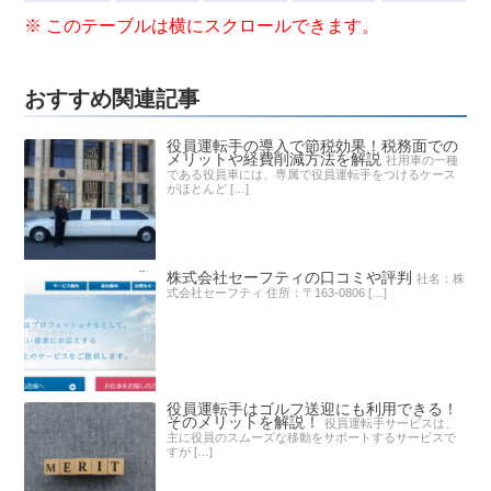
おすすめ関連記事
役員運転手の導入で節税効果！税務面での
メリットや経費削減方法を解説
社用車の一種
である役員車には、専属で役員運転手をつけるケース
がほとんど […]
株式会社セーフティの口コミや評判
社名：株
式会社セーフティ 住所：〒163-0806 […]
役員運転手はゴルフ送迎にも利用できる！
そのメリットを解説！
役員運転手サービスは、
主に役員のスムーズな移動をサポートするサービスで
すが […]