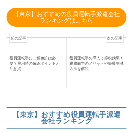
a
wi
n
at
n
c
tt
e
e
e
【東京】おすすめの役員運転手派遣会社
e
er
n
e
ランキングはこちら
b
a
st
o
前の記事
次の記事
o
k
役員運転手に二種免許は必
役員運転手の導入で節税効果！
要？雇用時の確認ポイントと
税務面でのメリットや経費削減
注意点
方法を解説
【東京】おすすめ役員運転手派遣
会社ランキング