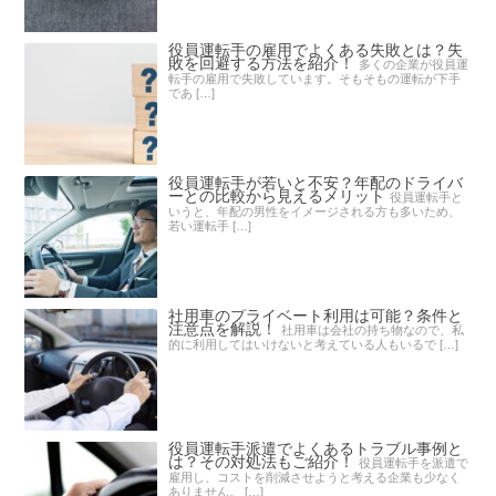
役員運転手の雇用でよくある失敗とは？失
敗を回避する方法を紹介！
多くの企業が役員運
転手の雇用で失敗しています。そもそもの運転が下手
であ […]
役員運転手が若いと不安？年配のドライバ
ーとの比較から見えるメリット
役員運転手と
いうと、年配の男性をイメージされる方も多いため、
若い運転手 […]
社用車のプライベート利用は可能？条件と
注意点を解説！
社用車は会社の持ち物なので、私
的に利用してはいけないと考えている人もいるで […]
役員運転手派遣でよくあるトラブル事例と
は？その対処法もご紹介！
役員運転手を派遣で
雇用し、コストを削減させようと考える企業も少なく
ありません。 […]