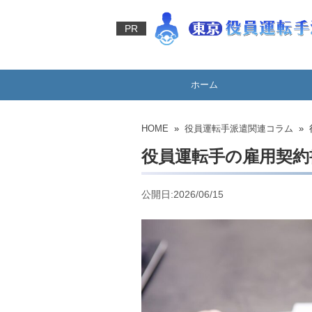
PR
ホーム
HOME
»
役員運転手派遣関連コラム
» 
役員運転手の雇用契約
公開日:2026/06/15