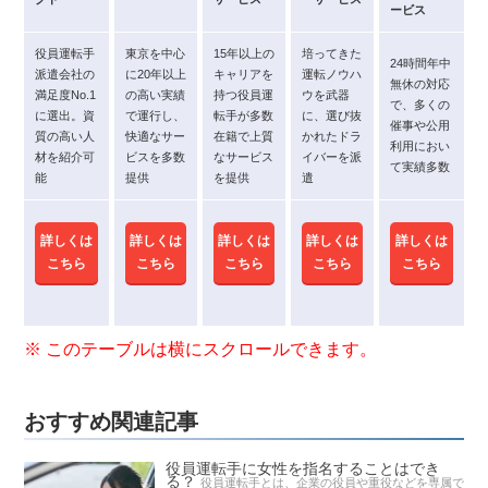
ービス
役員運転手
東京を中心
15年以上の
培ってきた
24時間年中
派遣会社の
に20年以上
キャリアを
運転ノウハ
無休の対応
満足度No.1
の高い実績
持つ役員運
ウを武器
で、多くの
に選出。資
で運行し、
転手が多数
に、選び抜
催事や公用
質の高い人
快適なサー
在籍で上質
かれたドラ
利用におい
材を紹介可
ビスを多数
なサービス
イバーを派
て実績多数
能
提供
を提供
遣
詳しくは
詳しくは
詳しくは
詳しくは
詳しくは
こちら
こちら
こちら
こちら
こちら
おすすめ関連記事
役員運転手に女性を指名することはでき
る？
役員運転手とは、企業の役員や重役などを専属で