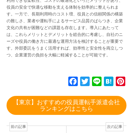
利用できる柔軟性、コストの最適化といったメリットがあり、
役員の安全で快適な移動を支える体制を効率的に整えられま
す。一方で、長期利用時のコスト増、役員との信頼関係の構築
の難しさ、業者や運転手によるサービス品質のばらつき、企業
文化の共有が困難などの課題も存在します。導入にあたって
は、これらメリットとデメリットを総合的に考慮し、自社のニ
ーズや役員の働き方に最適な運用方法を検討することが重要で
す。外部委託をうまく活用すれば、効率性と安全性を両立しつ
つ、企業運営の負担を大幅に軽減することが可能です。
F
T
Li
H
P
a
wi
n
at
n
c
tt
e
e
e
【東京】おすすめの役員運転手派遣会社
e
er
n
e
ランキングはこちら
b
a
st
o
前の記事
次の記事