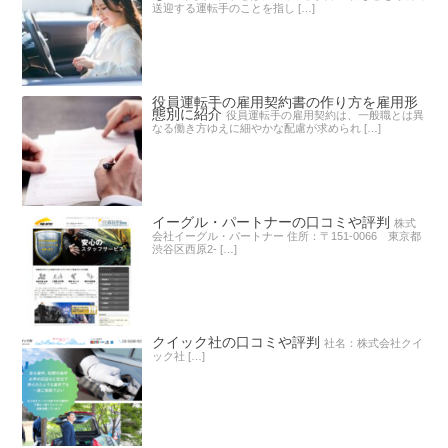
送迎する運転手のことを指し […]
役員運転手の雇用契約書の作り方を雇用形
態別に紹介
役員運転手の雇用契約は、一般職とは異
なる働き方ゆえに細やかな配慮が求められ […]
イーグル・パートナーの口コミや評判
株式
会社イーグル・パートナー 住所：〒151-0066 東京都
渋谷区西原2- […]
クイック社の口コミや評判
社名：株式会社クイ
ック社 […]