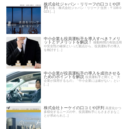
株式会社ジャパン・リリーフの口コミや評
判
社名：株式会社ジャパン・リリーフ 住所：〒108-0
023 […]
中小企業も役員運転手を導入すべき？メリ
ットとデメリットを解説！
移動時間の有効活用
や安全性の確保といった観点から、役員運転手の導入
を検討す […]
中小企業が役員運転手の導入を成功させる
ためのポイントを解説
役員運転手と聞くと「大
企業が採用するもの」「中小企業には縁がない」とい
[…]
株式会社トーケイの口コミや評判
高度化かつ
多様化するニーズの中、役員運転手にもさまざまなこ
とが求められ […]