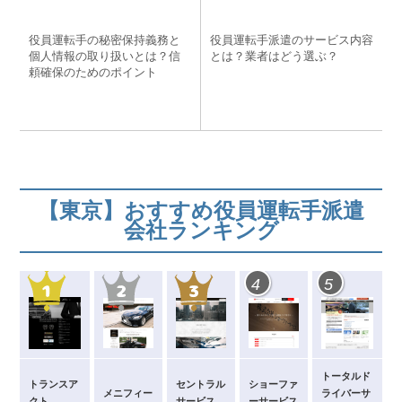
o
k
役員運転手の秘密保持義務と
役員運転手派遣のサービス内容
個人情報の取り扱いとは？信
とは？業者はどう選ぶ？
頼確保のためのポイント
【東京】おすすめ役員運転手派遣
会社ランキング
4
5
トータルド
トランスア
セントラル
ショーファ
メニフィー
ライバーサ
クト
サービス
ーサービス