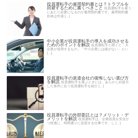
役員運転手の雇用契約書とは？トラブルを
回避するために書くべきこと
役員運転手を雇う
にあたり必要になるのが雇用契約書です。雇用契約書
自体は作成 […]
中小企業が役員運転手の導入を成功させる
ためのポイントを解説
役員運転手と聞くと「大
企業が採用するもの」「中小企業には縁がない」とい
[…]
役員運転手の派遣会社の後悔しない選び方
を解説
役員運転手を選ぶときには、あらかじめ提示
した条件に合う役員運転手を紹介 […]
役員運転手の外部委託とは？メリット・デ
メリットを解説
役員運転手は、企業役員を安全か
つ快適に、時間通りに送迎する仕事です。し […]