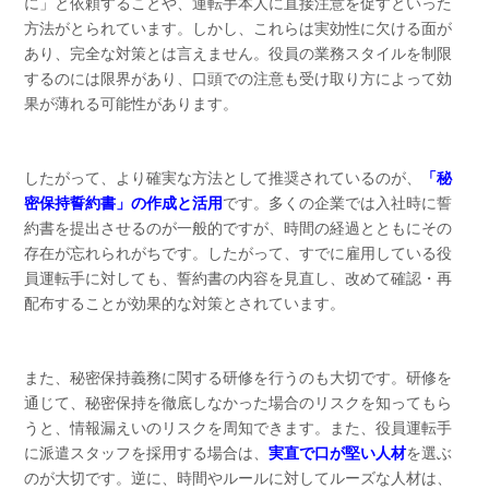
に」と依頼することや、運転手本人に直接注意を促すといった
方法がとられています。しかし、これらは実効性に欠ける面が
あり、完全な対策とは言えません。役員の業務スタイルを制限
するのには限界があり、口頭での注意も受け取り方によって効
果が薄れる可能性があります。
したがって、より確実な方法として推奨されているのが、
「秘
密保持誓約書」の作成と活用
です。多くの企業では入社時に誓
約書を提出させるのが一般的ですが、時間の経過とともにその
存在が忘れられがちです。したがって、すでに雇用している役
員運転手に対しても、誓約書の内容を見直し、改めて確認・再
配布することが効果的な対策とされています。
また、秘密保持義務に関する研修を行うのも大切です。研修を
通じて、秘密保持を徹底しなかった場合のリスクを知ってもら
うと、情報漏えいのリスクを周知できます。また、役員運転手
に派遣スタッフを採用する場合は、
実直で口が堅い人材
を選ぶ
のが大切です。逆に、時間やルールに対してルーズな人材は、