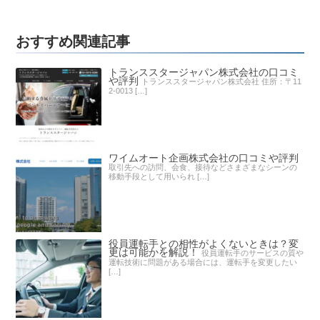
おすすめ関連記事
トランススタージャパン株式会社の口コミ
や評判
トランススタージャパン株式会社 住所：〒11
2-0013 […]
ワイムオート企画株式会社の口コミや評判
取引先への訪問、会食、接待などさまざまなシーンの
移動手段として用いられ […]
役員運転手との相性がよくないときは？変
更は可能かを解説！
役員運転手のサービスの質や
運転技術に問題がある場合には、運転手を変更したい
[…]