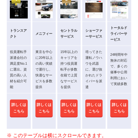
トータルド
トランスア
セントラル
ショーファ
メニフィー
ライバーサ
クト
サービス
ーサービス
ービス
役員運転手
東京を中心
15年以上の
培ってきた
24時間年中
派遣会社の
に20年以上
キャリアを
運転ノウハ
無休の対応
満足度No.1
の高い実績
持つ役員運
ウを武器
で、多くの
に選出。資
で運行し、
転手が多数
に、選び抜
催事や公用
質の高い人
快適なサー
在籍で上質
かれたドラ
利用におい
材を紹介可
ビスを多数
なサービス
イバーを派
て実績多数
能
提供
を提供
遣
詳しくは
詳しくは
詳しくは
詳しくは
詳しくは
こちら
こちら
こちら
こちら
こちら