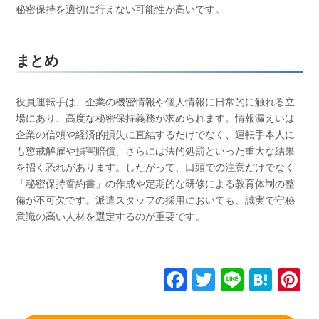
秘密保持を適切に行えない可能性が高いです。
まとめ
役員運転手は、企業の機密情報や個人情報に日常的に触れる立
場にあり、高度な秘密保持義務が求められます。情報漏えいは
企業の信頼や経済的損失に直結するだけでなく、運転手本人に
も懲戒解雇や損害賠償、さらには法的処罰といった重大な結果
を招く恐れがあります。したがって、口頭での注意だけでなく
「秘密保持誓約書」の作成や定期的な研修による教育体制の整
備が不可欠です。派遣スタッフの採用においても、誠実で守秘
意識の高い人材を選定するのが重要です。
F
T
Li
H
P
a
wi
n
at
n