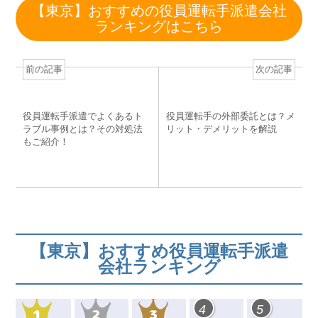
c
tt
e
e
e
【東京】おすすめの役員運転手派遣会社
e
er
n
e
ランキングはこちら
b
a
st
o
前の記事
次の記事
o
k
役員運転手派遣でよくあるト
役員運転手の外部委託とは？メ
ラブル事例とは？その対処法
リット・デメリットを解説
もご紹介！
【東京】おすすめ役員運転手派遣
会社ランキング
4
5