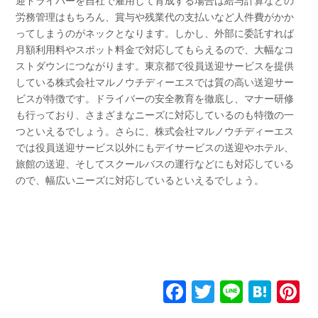
迎ドライバーを自社で雇用して育成する場合は給与計算などの
労務管理はもちろん、賞与や残業代の支払いなど人件費がかか
ってしまうのがネックとなります。しかし、外部に委託すれば
月額利用料やスポット料金で対応してもらえるので、大幅なコ
ストダウンにつながります。東京都で役員送迎サービスを提供
している株式会社マルノウチディーエスでは質の高い送迎サー
ビスが特徴です。ドライバーの安全教育を徹底し、マナー研修
も行っており、さまざまなニーズに対応しているのも特徴の一
つといえるでしょう。さらに、株式会社マルノウチディーエス
では役員送迎サービス以外にもデイサービスの送迎やホテル、
旅館の送迎、そしてスクールバスの運行などにも対応している
ので、幅広いニーズに対応しているといえるでしょう。
F
T
Li
H
P
a
wi
n
at
n