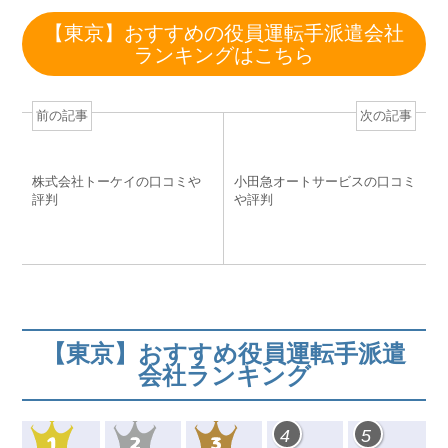
c
tt
e
e
e
【東京】おすすめの役員運転手派遣会社
e
er
n
e
ランキングはこちら
b
a
st
o
前の記事
次の記事
o
k
株式会社トーケイの口コミや
小田急オートサービスの口コミ
評判
や評判
【東京】おすすめ役員運転手派遣
会社ランキング
4
5