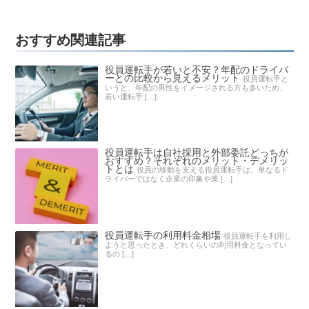
おすすめ関連記事
役員運転手が若いと不安？年配のドライバ
ーとの比較から見えるメリット
役員運転手と
いうと、年配の男性をイメージされる方も多いため、
若い運転手 […]
役員運転手は自社採用と外部委託どっちが
おすすめ？それぞれのメリット・デメリッ
トとは
役員の移動を支える役員運転手は、単なるド
ライバーではなく企業の印象や業 […]
役員運転手の利用料金相場
役員運転手を利用し
ようと思ったとき、どれくらいの利用料金となってい
るの […]