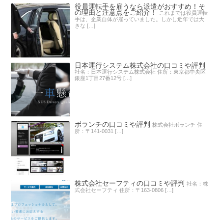
役員運転手を雇うなら派遣がおすすめ！そ
の理由と注意点をご紹介！
これまでは役員運転
手は、企業自体が雇っていました。しかし近年では大
きな […]
日本運行システム株式会社の口コミや評判
社名：日本運行システム株式会社 住所：東京都中央区
銀座1丁目27番12号 […]
ボランチの口コミや評判
株式会社ボランチ 住
所：〒141-0031 […]
株式会社セーフティの口コミや評判
社名：株
式会社セーフティ 住所：〒163-0806 […]