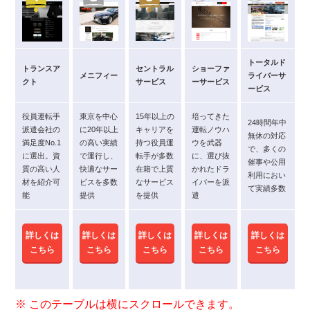
トータルド
トランスア
セントラル
ショーファ
メニフィー
ライバーサ
クト
サービス
ーサービス
ービス
役員運転手
東京を中心
15年以上の
培ってきた
24時間年中
派遣会社の
に20年以上
キャリアを
運転ノウハ
無休の対応
満足度No.1
の高い実績
持つ役員運
ウを武器
で、多くの
に選出。資
で運行し、
転手が多数
に、選び抜
催事や公用
質の高い人
快適なサー
在籍で上質
かれたドラ
利用におい
材を紹介可
ビスを多数
なサービス
イバーを派
て実績多数
能
提供
を提供
遣
詳しくは
詳しくは
詳しくは
詳しくは
詳しくは
こちら
こちら
こちら
こちら
こちら