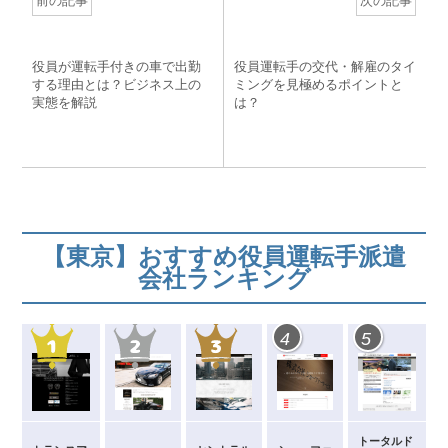
o
前の記事
次の記事
o
k
役員が運転手付きの車で出勤
役員運転手の交代・解雇のタイ
する理由とは？ビジネス上の
ミングを見極めるポイントと
実態を解説
は？
【東京】おすすめ役員運転手派遣
会社ランキング
4
5
トータルド