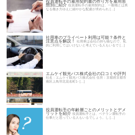
役員運転手の雇用契約書の作り方を雇用形
態別に紹介
役員運転手の雇用契約は、一般職とは異
なる働き方ゆえに細やかな配慮が求められ […]
社用車のプライベート利用は可能？条件と
注意点を解説！
社用車は会社の持ち物なので、私
的に利用してはいけないと考えている人もいるで […]
エムケイ観光バス株式会社の口コミや評判
社名：エムケイ観光バス株式会社 住所：京都府京都市
南区上鳥羽北花名町1- […]
役員運転手の年齢層ごとのメリットとデメ
リットを紹介
役員運転手とは、ベテラン運転手の
仕事だと思っている人もいるでしょう。し […]