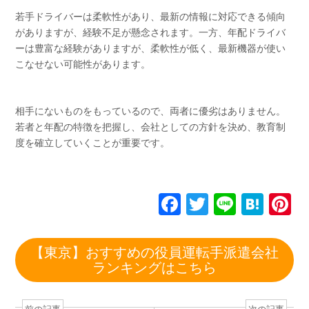
若手ドライバーは柔軟性があり、最新の情報に対応できる傾向
がありますが、経験不足が懸念されます。一方、年配ドライバ
ーは豊富な経験がありますが、柔軟性が低く、最新機器が使い
こなせない可能性があります。
相手にないものをもっているので、両者に優劣はありません。
若者と年配の特徴を把握し、会社としての方針を決め、教育制
度を確立していくことが重要です。
F
T
Li
H
P
a
wi
n
at
n
c
tt
e
e
e
【東京】おすすめの役員運転手派遣会社
e
er
n
e
ランキングはこちら
b
a
st