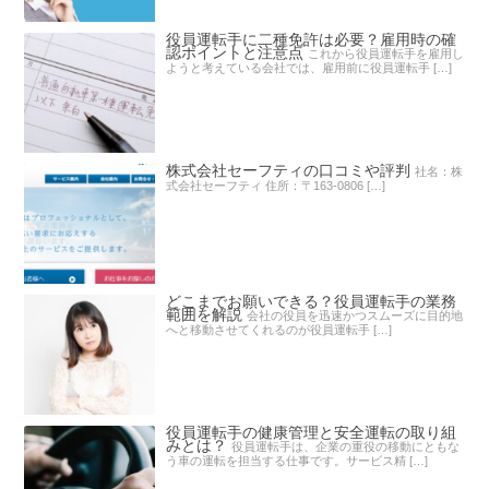
役員運転手に二種免許は必要？雇用時の確
認ポイントと注意点
これから役員運転手を雇用し
ようと考えている会社では、雇用前に役員運転手 […]
株式会社セーフティの口コミや評判
社名：株
式会社セーフティ 住所：〒163-0806 […]
どこまでお願いできる？役員運転手の業務
範囲を解説
会社の役員を迅速かつスムーズに目的地
へと移動させてくれるのが役員運転手 […]
役員運転手の健康管理と安全運転の取り組
みとは？
役員運転手は、企業の重役の移動にともな
う車の運転を担当する仕事です。サービス精 […]