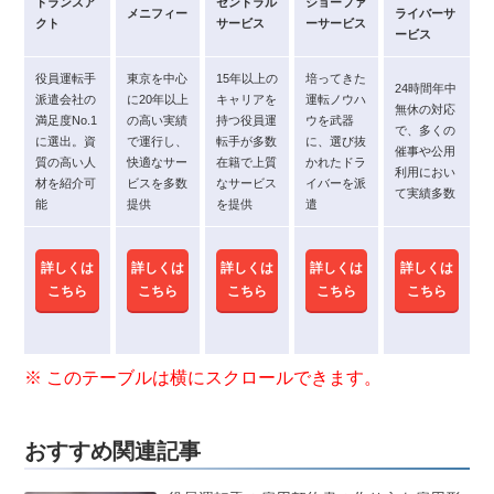
トランスア
セントラル
ショーファ
メニフィー
ライバーサ
クト
サービス
ーサービス
ービス
役員運転手
東京を中心
15年以上の
培ってきた
24時間年中
派遣会社の
に20年以上
キャリアを
運転ノウハ
無休の対応
満足度No.1
の高い実績
持つ役員運
ウを武器
で、多くの
に選出。資
で運行し、
転手が多数
に、選び抜
催事や公用
質の高い人
快適なサー
在籍で上質
かれたドラ
利用におい
材を紹介可
ビスを多数
なサービス
イバーを派
て実績多数
能
提供
を提供
遣
詳しくは
詳しくは
詳しくは
詳しくは
詳しくは
こちら
こちら
こちら
こちら
こちら
おすすめ関連記事