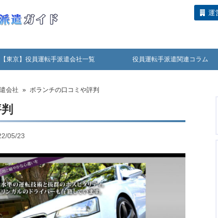
運
【東京】役員運転手派遣会社一覧
役員運転手派遣関連コラム
遣会社
» ボランチの口コミや評判
評判
/05/23